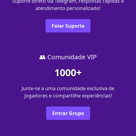
Suporte direto via Telegram, respostas rápidas e
atendimento personalizado!
Falar Suporte
👥 Comunidade VIP
1000+
Junte-se a uma comunidade exclusiva de
jogadores e compartilhe experiências!
Entrar Grupo