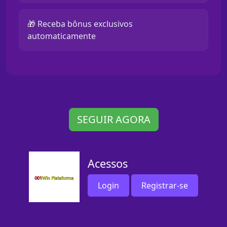
🎁 Receba bônus exclusivos
automaticamente
SEGUIR AGORA
Acessos
Login
Registrar-se