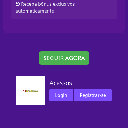
🎁 Receba bônus exclusivos
automaticamente
SEGUIR AGORA
Acessos
Login
Registrar-se