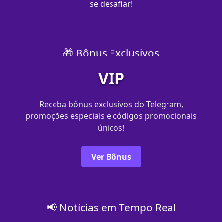
se desafiar!
🎁 Bônus Exclusivos
VIP
Receba bônus exclusivos do Telegram,
promoções especiais e códigos promocionais
únicos!
Ver Bônus
📢 Notícias em Tempo Real