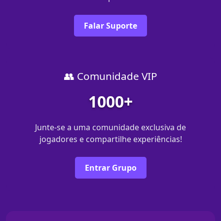
Falar Suporte
👥 Comunidade VIP
1000+
Junte-se a uma comunidade exclusiva de
jogadores e compartilhe experiências!
Entrar Grupo