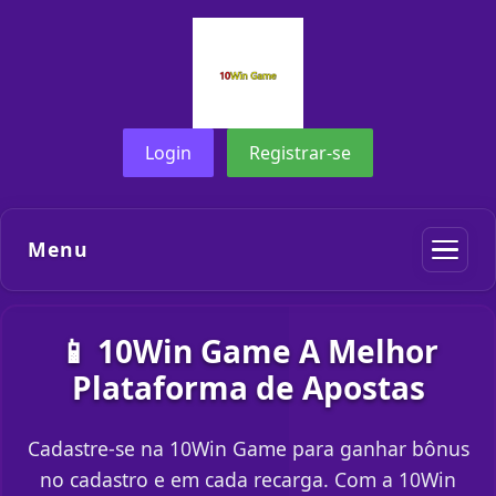
Login
Registrar-se
Menu
📱 10Win Game A Melhor
Plataforma de Apostas
Cadastre-se na 10Win Game para ganhar bônus
no cadastro e em cada recarga. Com a 10Win