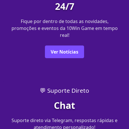
24/7
Fique por dentro de todas as novidades,
promoções e eventos da 10Win Game em tempo
real!
Ver Notícias
💬 Suporte Direto
Chat
Suporte direto via Telegram, respostas rápidas e
atendimento personalizado!