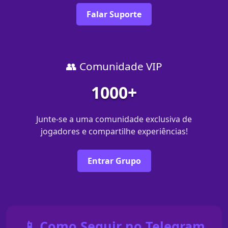
Falar Suporte
👥 Comunidade VIP
1000+
Junte-se a uma comunidade exclusiva de
jogadores e compartilhe experiências!
Entrar Grupo
📱 Como Seguir no Telegram