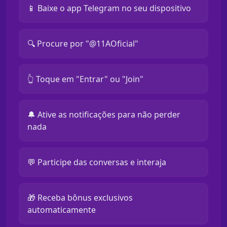
📱 Baixe o app Telegram no seu dispositivo
🔍 Procure por "@11AOficial"
👆 Toque em "Entrar" ou "Join"
🔔 Ative as notificações para não perder
nada
💬 Participe das conversas e interaja
🎁 Receba bônus exclusivos
automaticamente