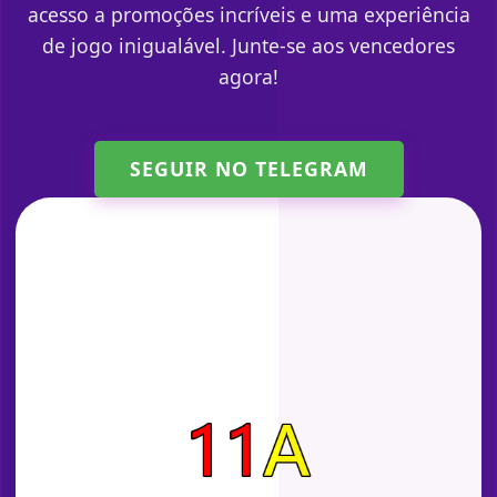
acesso a promoções incríveis e uma experiência
de jogo inigualável. Junte-se aos vencedores
agora!
SEGUIR NO TELEGRAM