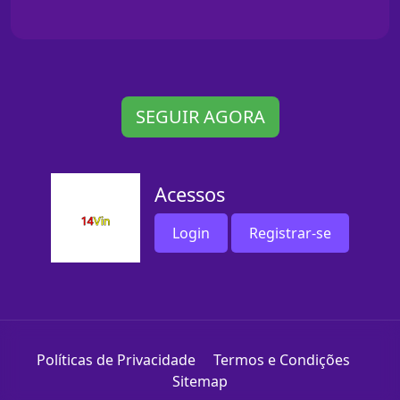
SEGUIR AGORA
Acessos
Login
Registrar-se
Políticas de Privacidade
Termos e Condições
Sitemap