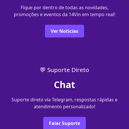
Fique por dentro de todas as novidades,
promoções e eventos da 14Vin em tempo real!
Ver Notícias
💬 Suporte Direto
Chat
Suporte direto via Telegram, respostas rápidas e
atendimento personalizado!
Falar Suporte