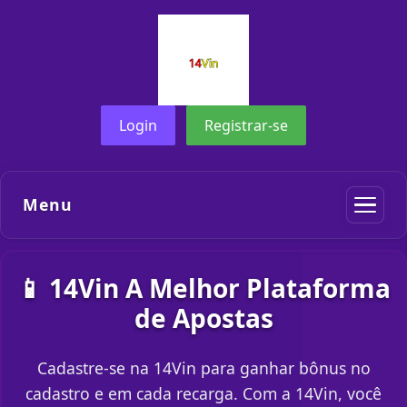
Login
Registrar-se
Menu
📱 14Vin A Melhor Plataforma
de Apostas
Cadastre-se na 14Vin para ganhar bônus no
cadastro e em cada recarga. Com a 14Vin, você