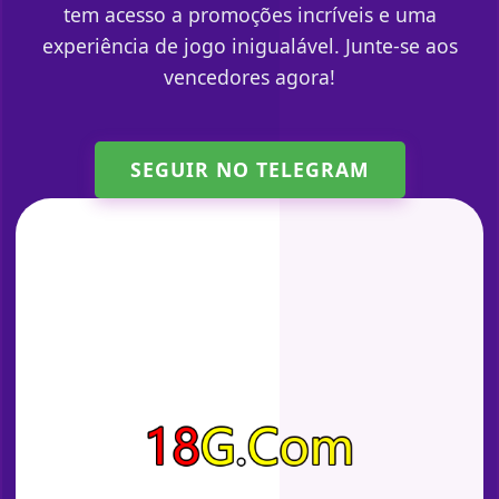
tem acesso a promoções incríveis e uma
experiência de jogo inigualável. Junte-se aos
vencedores agora!
SEGUIR NO TELEGRAM