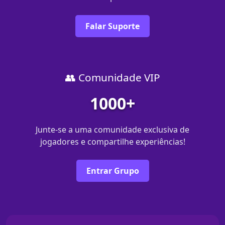
Falar Suporte
👥 Comunidade VIP
1000+
Junte-se a uma comunidade exclusiva de
jogadores e compartilhe experiências!
Entrar Grupo