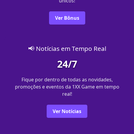
únicos!
Ver Bônus
📢 Notícias em Tempo Real
24/7
Fique por dentro de todas as novidades,
promoções e eventos da 1XX Game em tempo
real!
Ver Notícias