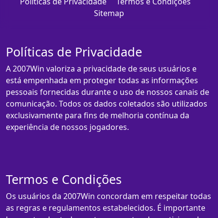
Políticas de Privacidade
Termos e Condições
Sitemap
Políticas de Privacidade
A 2007Win valoriza a privacidade de seus usuários e
está empenhada em proteger todas as informações
pessoais fornecidas durante o uso de nossos canais de
comunicação. Todos os dados coletados são utilizados
exclusivamente para fins de melhoria contínua da
experiência de nossos jogadores.
Termos e Condições
Os usuários da 2007Win concordam em respeitar todas
as regras e regulamentos estabelecidos. É importante