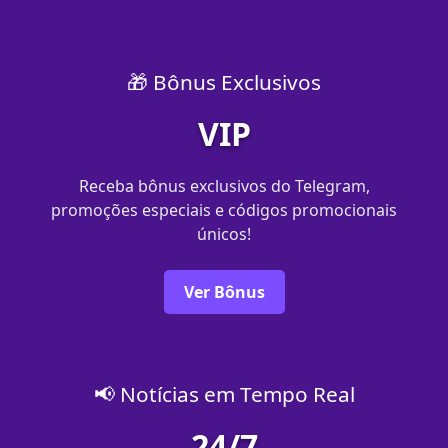
🎁 Bônus Exclusivos
VIP
Receba bônus exclusivos do Telegram,
promoções especiais e códigos promocionais
únicos!
Ver Bônus
📢 Notícias em Tempo Real
24/7