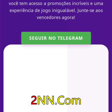
você tem acesso a promoções incríveis e uma
experiência de jogo inigualável. Junte-se aos
vencedores agora!
SEGUIR NO TELEGRAM