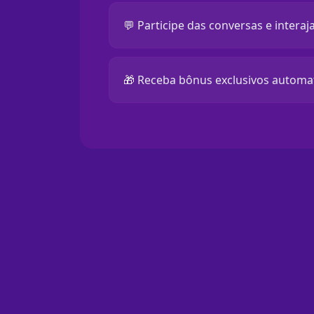
💬 Participe das conversas e interaj
🎁 Receba bônus exclusivos autom