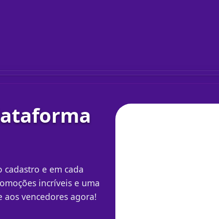
lataforma
o cadastro e em cada
romoções incríveis e uma
se aos vencedores agora!