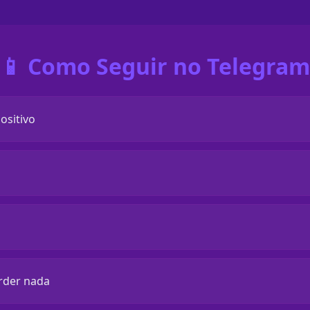
📱 Como Seguir no Telegram
ositivo
erder nada