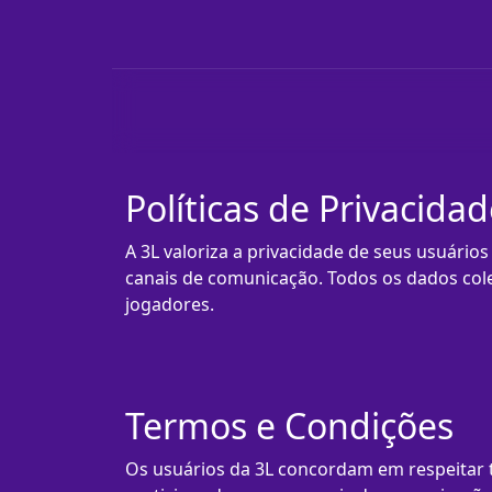
Políticas de Privacida
A 3L valoriza a privacidade de seus usuári
canais de comunicação. Todos os dados cole
jogadores.
Termos e Condições
Os usuários da 3L concordam em respeitar t