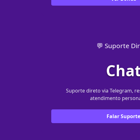
💬 Suporte Di
Cha
Suporte direto via Telegram, r
atendimento persona
Falar Suport