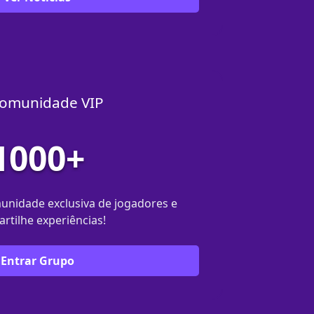
Comunidade VIP
1000+
unidade exclusiva de jogadores e
rtilhe experiências!
Entrar Grupo