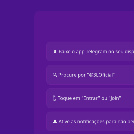
📱 Baixe o app Telegram no seu disp
🔍 Procure por "@3LOficial"
👆 Toque em "Entrar" ou "Join"
🔔 Ative as notificações para não p