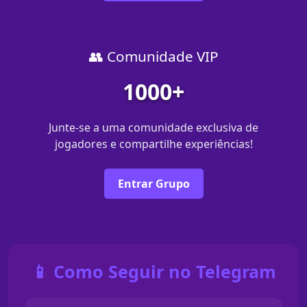
👥 Comunidade VIP
1000+
Junte-se a uma comunidade exclusiva de
jogadores e compartilhe experiências!
Entrar Grupo
📱 Como Seguir no Telegram