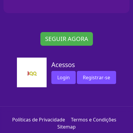
SEGUIR AGORA
Acessos
Login
Registrar-se
Políticas de Privacidade
Termos e Condições
Sitemap