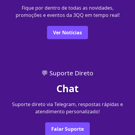
Fique por dentro de todas as novidades,
promoções e eventos da 3QQ em tempo real!
Ver Notícias
💬 Suporte Direto
Chat
Suporte direto via Telegram, respostas rápidas e
atendimento personalizado!
Falar Suporte