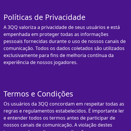
Políticas de Privacidade
A 3QQ valoriza a privacidade de seus usuários e está
empenhada em proteger todas as informações
pessoais fornecidas durante o uso de nossos canais de
comunicação. Todos os dados coletados são utilizados
exclusivamente para fins de melhoria contínua da
experiência de nossos jogadores.
Termos e Condições
Os usuários da 3QQ concordam em respeitar todas as
regras e regulamentos estabelecidos. É importante ler
e entender todos os termos antes de participar de
nossos canais de comunicação. A violação destes