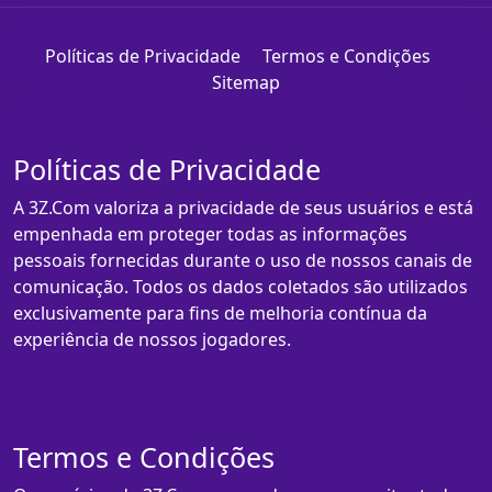
Políticas de Privacidade
Termos e Condições
Sitemap
Políticas de Privacidade
A 3Z.Com valoriza a privacidade de seus usuários e está
empenhada em proteger todas as informações
pessoais fornecidas durante o uso de nossos canais de
comunicação. Todos os dados coletados são utilizados
exclusivamente para fins de melhoria contínua da
experiência de nossos jogadores.
Termos e Condições