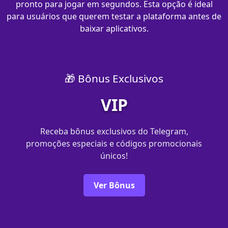
pronto para jogar em segundos. Esta opção é ideal
para usuários que querem testar a plataforma antes de
baixar aplicativos.
🎁 Bônus Exclusivos
VIP
Receba bônus exclusivos do Telegram,
promoções especiais e códigos promocionais
únicos!
Ver Bônus