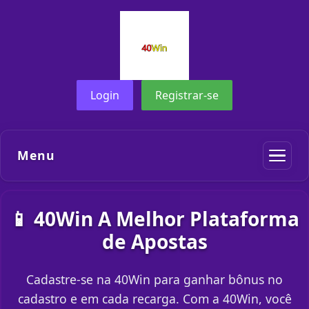
Login
Registrar-se
Menu
📱 40Win A Melhor Plataforma
de Apostas
Cadastre-se na 40Win para ganhar bônus no
cadastro e em cada recarga. Com a 40Win, você