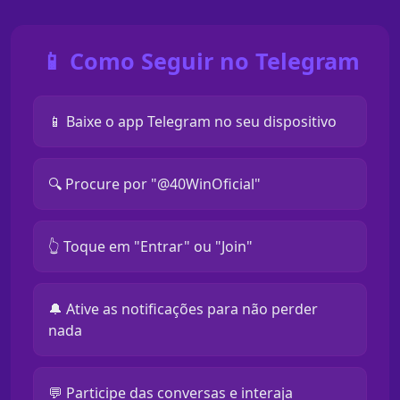
📱 Como Seguir no Telegram
📱 Baixe o app Telegram no seu dispositivo
🔍 Procure por "@40WinOficial"
👆 Toque em "Entrar" ou "Join"
🔔 Ative as notificações para não perder
nada
💬 Participe das conversas e interaja