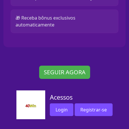
🎁 Receba bônus exclusivos
automaticamente
SEGUIR AGORA
Acessos
Login
Registrar-se