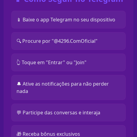
📱 Baixe o app Telegram no seu dispositivo
🔍 Procure por "@4296.ComOficial"
👆 Toque em "Entrar" ou "Join"
🔔 Ative as notificações para não perder
nada
💬 Participe das conversas e interaja
🎁 Receba bônus exclusivos