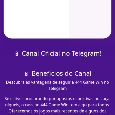
📱 Canal Oficial no Telegram!
📱 Benefícios do Canal
Descubra as vantagens de seguir a 444 Game Win no
Telegram
Se estiver procurando por apostas esportivas ou caça-
níqueis, o cassino 444 Game Win tem algo para todos.
Oferecemos os jogos mais recentes de alguns dos