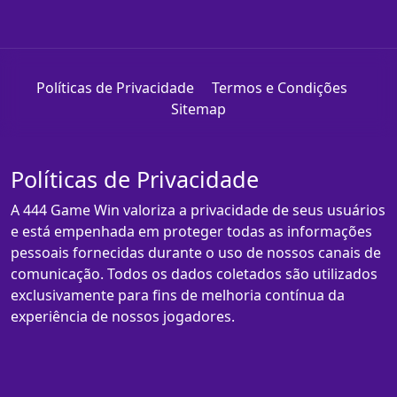
Políticas de Privacidade
Termos e Condições
Sitemap
Políticas de Privacidade
A 444 Game Win valoriza a privacidade de seus usuários
e está empenhada em proteger todas as informações
pessoais fornecidas durante o uso de nossos canais de
comunicação. Todos os dados coletados são utilizados
exclusivamente para fins de melhoria contínua da
experiência de nossos jogadores.