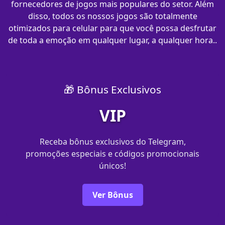
fornecedores de jogos mais populares do setor. Além
disso, todos os nossos jogos são totalmente
otimizados para celular para que você possa desfrutar
de toda a emoção em qualquer lugar, a qualquer hora..
🎁 Bônus Exclusivos
VIP
Receba bônus exclusivos do Telegram,
promoções especiais e códigos promocionais
únicos!
Ver Bônus