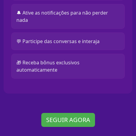
🔔 Ative as notificações para não perder
nada
💬 Participe das conversas e interaja
🎁 Receba bônus exclusivos
automaticamente
SEGUIR AGORA