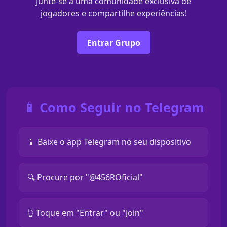
Junte-se a uma comunidade exclusiva de
jogadores e compartilhe experiências!
Entrar Grupo
📱 Como Seguir no Telegram
📱 Baixe o app Telegram no seu dispositivo
🔍 Procure por "@456ROficial"
👆 Toque em "Entrar" ou "Join"