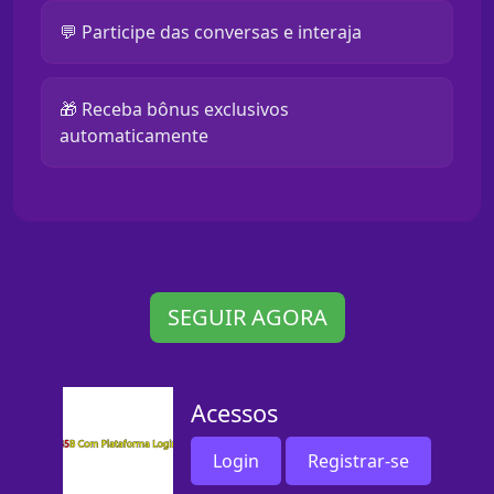
💬 Participe das conversas e interaja
🎁 Receba bônus exclusivos
automaticamente
SEGUIR AGORA
Acessos
Login
Registrar-se