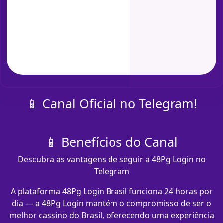
📱 Canal Oficial no Telegram!
📱 Benefícios do Canal
Descubra as vantagens de seguir a 48Pg Login no
Telegram
A plataforma 48Pg Login Brasil funciona 24 horas por
dia — a 48Pg Login mantém o compromisso de ser o
melhor cassino do Brasil, oferecendo uma experiência