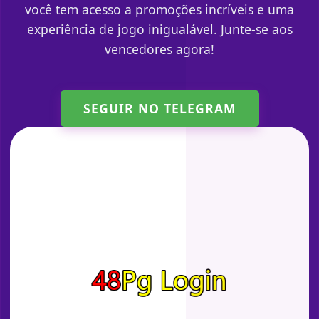
você tem acesso a promoções incríveis e uma
experiência de jogo inigualável. Junte-se aos
vencedores agora!
SEGUIR NO TELEGRAM