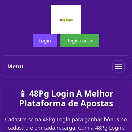
Login
Registrar-se
Menu
📱 48Pg Login A Melhor
Plataforma de Apostas
Cadastre-se na 48Pg Login para ganhar bônus no
cadastro e em cada recarga. Com a 48Pg Login,