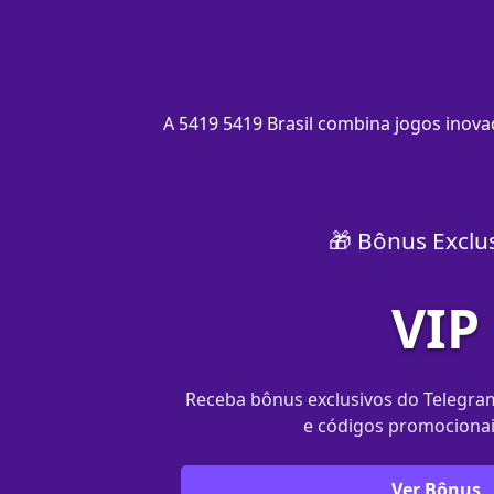
A 5419 5419 Brasil combina jogos inovad
🎁 Bônus Exclu
VIP
Receba bônus exclusivos do Telegra
e códigos promocionai
Ver Bônus