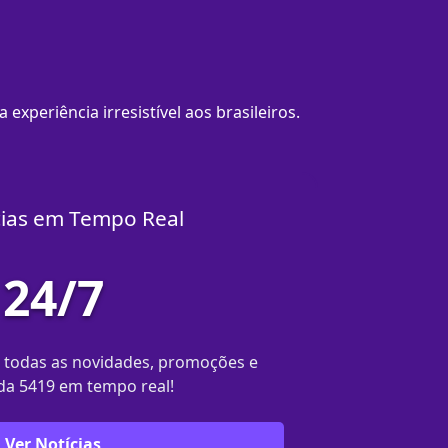
xperiência irresistível aos brasileiros.
cias em Tempo Real
24/7
e todas as novidades, promoções e
da 5419 em tempo real!
Ver Notícias