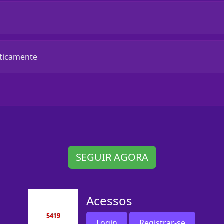
a
aticamente
SEGUIR AGORA
Acessos
Login
Registrar-se