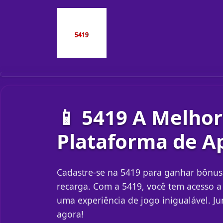
📱 5419 A Melhor
Plataforma de A
Cadastre-se na 5419 para ganhar bônus
recarga. Com a 5419, você tem acesso a
uma experiência de jogo inigualável. J
agora!