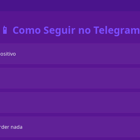
📱 Como Seguir no Telegram
ositivo
erder nada