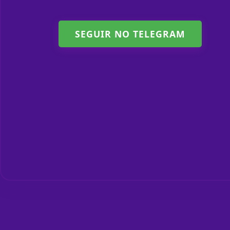
SEGUIR NO TELEGRAM