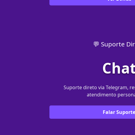
💬 Suporte Di
Cha
Suporte direto via Telegram, r
atendimento persona
Falar Suport