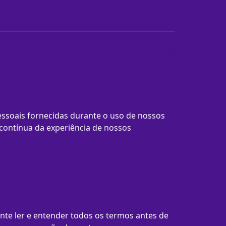
essoais fornecidas durante o uso de nossos
 contínua da experiência de nossos
nte ler e entender todos os termos antes de