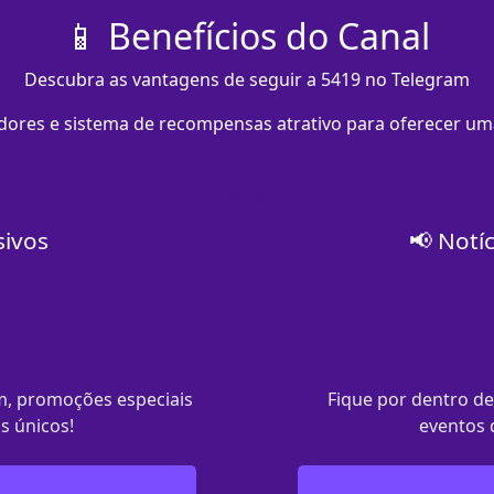
📱 Benefícios do Canal
Descubra as vantagens de seguir a 5419 no Telegram
ores e sistema de recompensas atrativo para oferecer uma e
sivos
📢 Notí
m, promoções especiais
Fique por dentro d
s únicos!
eventos 