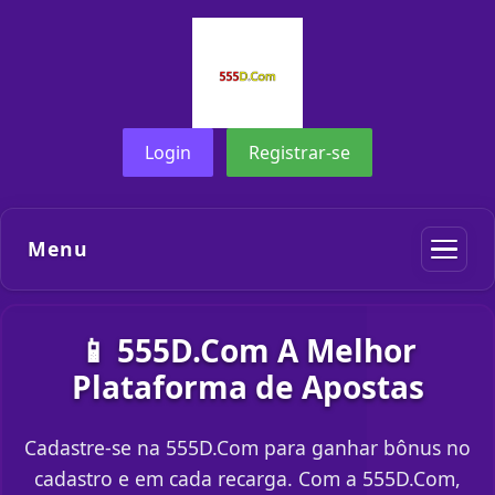
Login
Registrar-se
Menu
📱 555D.Com A Melhor
Plataforma de Apostas
Cadastre-se na 555D.Com para ganhar bônus no
cadastro e em cada recarga. Com a 555D.Com,