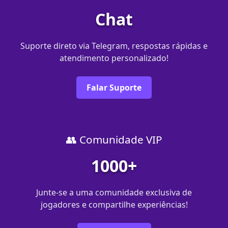
Chat
Suporte direto via Telegram, respostas rápidas e
atendimento personalizado!
Falar Suporte
👥 Comunidade VIP
1000+
Junte-se a uma comunidade exclusiva de
jogadores e compartilhe experiências!