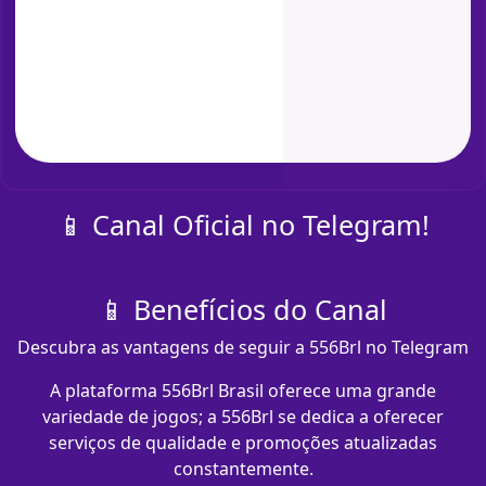
📱 Canal Oficial no Telegram!
📱 Benefícios do Canal
Descubra as vantagens de seguir a 556Brl no Telegram
A plataforma 556Brl Brasil oferece uma grande
variedade de jogos; a 556Brl se dedica a oferecer
serviços de qualidade e promoções atualizadas
constantemente.