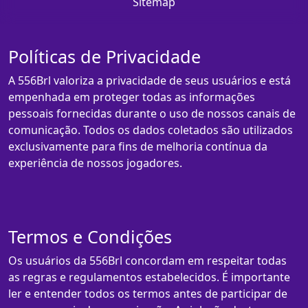
Sitemap
Políticas de Privacidade
A 556Brl valoriza a privacidade de seus usuários e está
empenhada em proteger todas as informações
pessoais fornecidas durante o uso de nossos canais de
comunicação. Todos os dados coletados são utilizados
exclusivamente para fins de melhoria contínua da
experiência de nossos jogadores.
Termos e Condições
Os usuários da 556Brl concordam em respeitar todas
as regras e regulamentos estabelecidos. É importante
ler e entender todos os termos antes de participar de