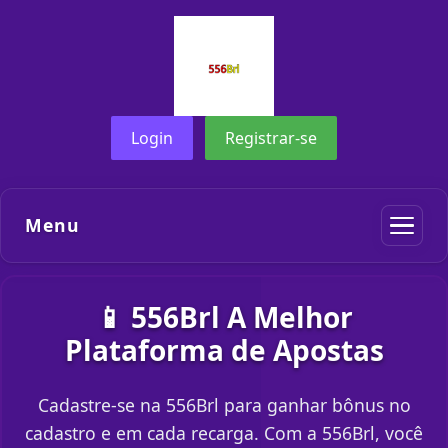
Login
Registrar-se
Menu
📱 556Brl A Melhor
Plataforma de Apostas
Cadastre-se na 556Brl para ganhar bônus no
cadastro e em cada recarga. Com a 556Brl, você