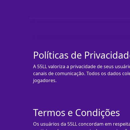
Políticas de Privacida
A 55LL valoriza a privacidade de seus usuá
canais de comunicação. Todos os dados cole
jogadores.
Termos e Condições
Os usuários da 55LL concordam em respeitar