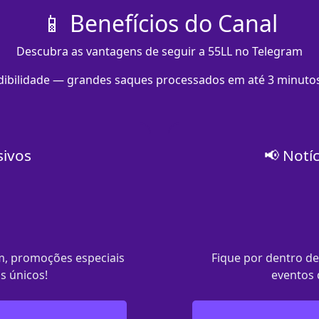
📱 Benefícios do Canal
Descubra as vantagens de seguir a 55LL no Telegram
redibilidade — grandes saques processados em até 3 minuto
sivos
📢 Notí
m, promoções especiais
Fique por dentro d
s únicos!
eventos 