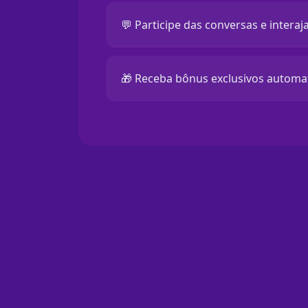
💬 Participe das conversas e interaj
🎁 Receba bônus exclusivos autom