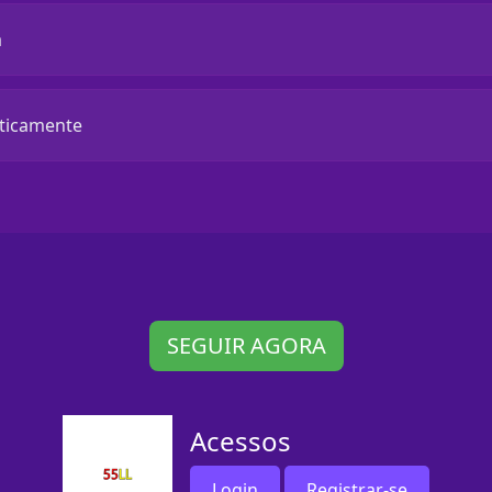
a
aticamente
SEGUIR AGORA
Acessos
Login
Registrar-se