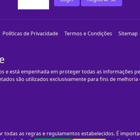
Políticas de Privacidade
Termos e Condições
Sitemap
de
rios e está empenhada em proteger todas as informações p
tados são utilizados exclusivamente para fins de melhoria
 todas as regras e regulamentos estabelecidos. É importa