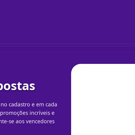
postas
 no cadastro e em cada
 promoções incríveis e
unte-se aos vencedores