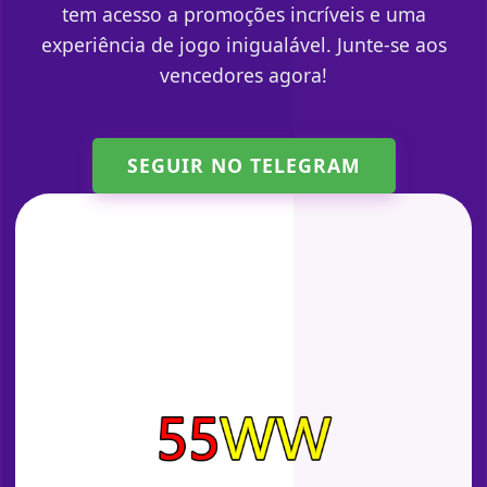
tem acesso a promoções incríveis e uma
experiência de jogo inigualável. Junte-se aos
vencedores agora!
SEGUIR NO TELEGRAM