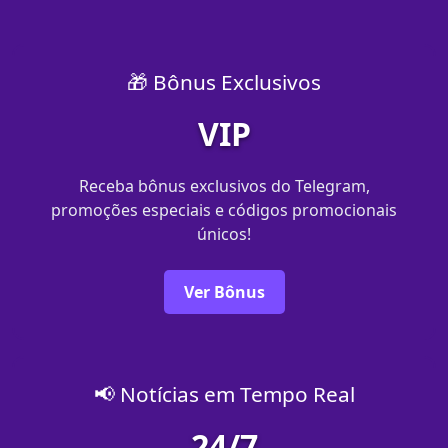
🎁 Bônus Exclusivos
VIP
Receba bônus exclusivos do Telegram,
promoções especiais e códigos promocionais
únicos!
Ver Bônus
📢 Notícias em Tempo Real
24/7