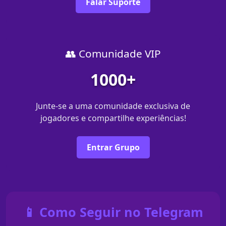
Falar Suporte
👥 Comunidade VIP
1000+
Junte-se a uma comunidade exclusiva de
jogadores e compartilhe experiências!
Entrar Grupo
📱 Como Seguir no Telegram