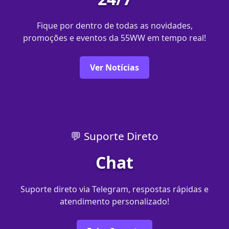
Fique por dentro de todas as novidades,
promoções e eventos da 55WW em tempo real!
Ver Notícias
💬 Suporte Direto
Chat
Suporte direto via Telegram, respostas rápidas e
atendimento personalizado!