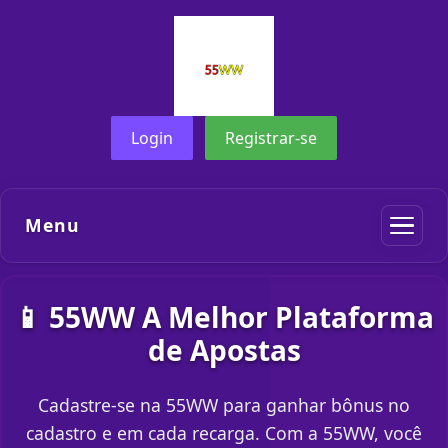
Login
Registrar-se
Menu
📱 55WW A Melhor Plataforma
de Apostas
Cadastre-se na 55WW para ganhar bônus no
cadastro e em cada recarga. Com a 55WW, você