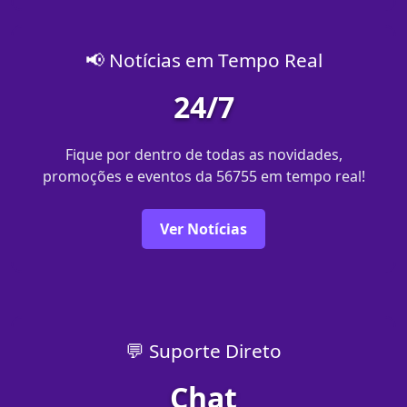
📢 Notícias em Tempo Real
24/7
Fique por dentro de todas as novidades,
promoções e eventos da 56755 em tempo real!
Ver Notícias
💬 Suporte Direto
Chat