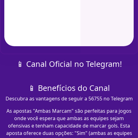
📱 Canal Oficial no Telegram!
📱 Benefícios do Canal
Descubra as vantagens de seguir a 56755 no Telegram
As apostas "Ambas Marcam" são perfeitas para jogos
onde você espera que ambas as equipes sejam
ofensivas e tenham capacidade de marcar gols. Esta
aposta oferece duas opções: "Sim" (ambas as equipes