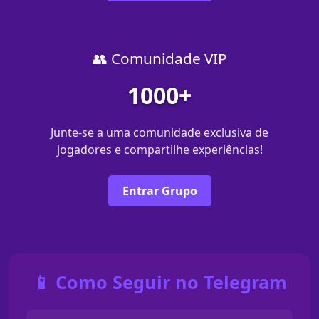
👥 Comunidade VIP
1000+
Junte-se a uma comunidade exclusiva de
jogadores e compartilhe experiências!
Entrar Grupo
📱 Como Seguir no Telegram