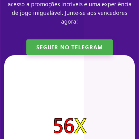
acesso a promoções incríveis e uma experiência
de jogo inigualável. Junte-se aos vencedores
agora!
SEGUIR NO TELEGRAM