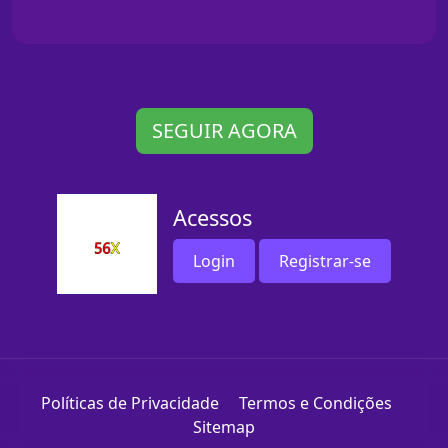
SEGUIR AGORA
Acessos
Login
Registrar-se
Políticas de Privacidade
Termos e Condições
Sitemap