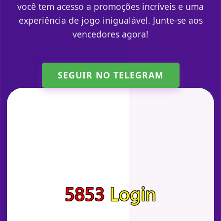
você tem acesso a promoções incríveis e uma
experiência de jogo inigualável. Junte-se aos
vencedores agora!
SEGUIR NO TELEGRAM