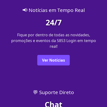
📢 Notícias em Tempo Real
24/7
Fique por dentro de todas as novidades,
promoções e eventos da 5853 Login em tempo
real!
Ver Notícias
💬 Suporte Direto
Chat