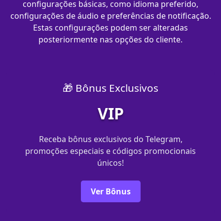
configurações básicas, como idioma preferido,
configurações de áudio e preferências de notificação.
Estas configurações podem ser alteradas
posteriormente nas opções do cliente.
🎁 Bônus Exclusivos
VIP
Receba bônus exclusivos do Telegram,
promoções especiais e códigos promocionais
únicos!
Ver Bônus