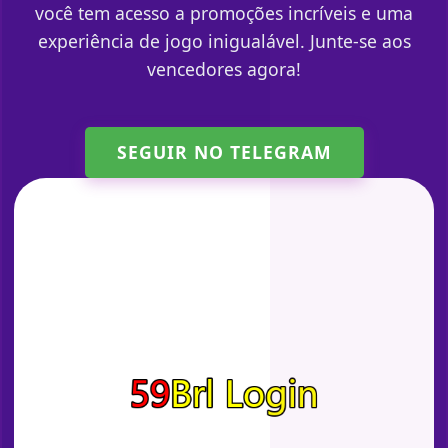
você tem acesso a promoções incríveis e uma
experiência de jogo inigualável. Junte-se aos
vencedores agora!
SEGUIR NO TELEGRAM