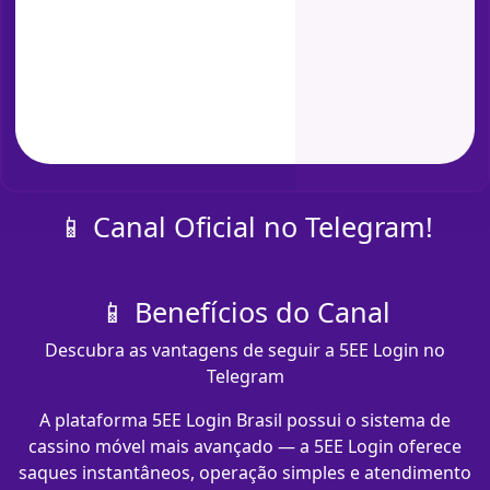
📱 Canal Oficial no Telegram!
📱 Benefícios do Canal
Descubra as vantagens de seguir a 5EE Login no
Telegram
A plataforma 5EE Login Brasil possui o sistema de
cassino móvel mais avançado — a 5EE Login oferece
saques instantâneos, operação simples e atendimento