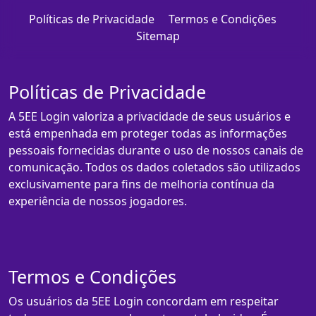
Políticas de Privacidade
Termos e Condições
Sitemap
Políticas de Privacidade
A 5EE Login valoriza a privacidade de seus usuários e
está empenhada em proteger todas as informações
pessoais fornecidas durante o uso de nossos canais de
comunicação. Todos os dados coletados são utilizados
exclusivamente para fins de melhoria contínua da
experiência de nossos jogadores.
Termos e Condições
Os usuários da 5EE Login concordam em respeitar