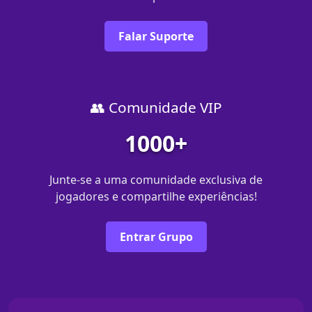
Falar Suporte
👥 Comunidade VIP
1000+
Junte-se a uma comunidade exclusiva de
jogadores e compartilhe experiências!
Entrar Grupo