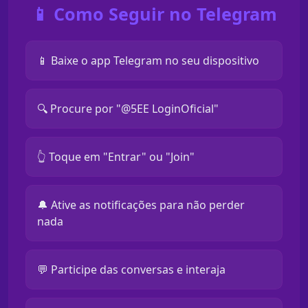
📱 Como Seguir no Telegram
📱 Baixe o app Telegram no seu dispositivo
🔍 Procure por "@5EE LoginOficial"
👆 Toque em "Entrar" ou "Join"
🔔 Ative as notificações para não perder
nada
💬 Participe das conversas e interaja