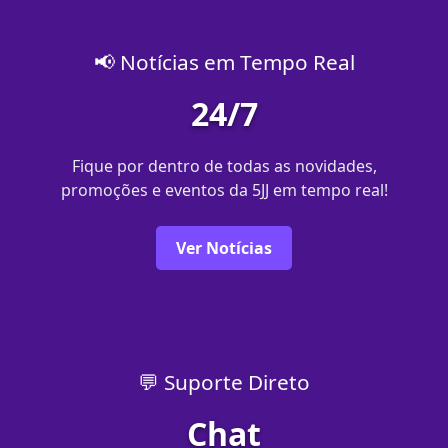
📢 Notícias em Tempo Real
24/7
Fique por dentro de todas as novidades,
promoções e eventos da 5JJ em tempo real!
Ver Notícias
💬 Suporte Direto
Chat