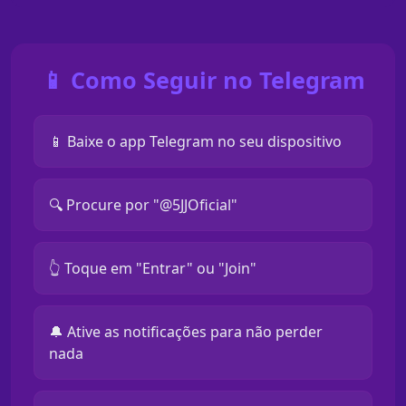
📱 Como Seguir no Telegram
📱 Baixe o app Telegram no seu dispositivo
🔍 Procure por "@5JJOficial"
👆 Toque em "Entrar" ou "Join"
🔔 Ative as notificações para não perder
nada