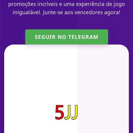
promoções incríveis e uma experiência de jogo
inigualável. Junte-se aos vencedores agora!
SEGUIR NO TELEGRAM