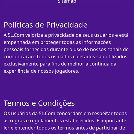
Sitemap
Políticas de Privacidade
A 5L.Com valoriza a privacidade de seus usuários e está
empenhada em proteger todas as informações
pessoais fornecidas durante o uso de nossos canais de
comunicação. Todos os dados coletados são utilizados
exclusivamente para fins de melhoria contínua da
experiência de nossos jogadores.
Termos e Condições
Os usuários da 5L.Com concordam em respeitar todas
as regras e regulamentos estabelecidos. É importante
ler e entender todos os termos antes de participar de