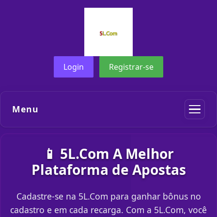
Login
Registrar-se
Menu
📱 5L.Com A Melhor
Plataforma de Apostas
Cadastre-se na 5L.Com para ganhar bônus no
cadastro e em cada recarga. Com a 5L.Com, você