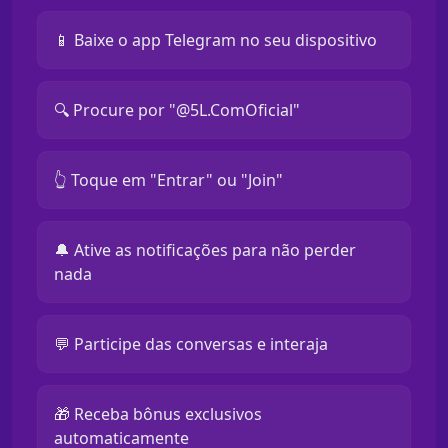
📱 Baixe o app Telegram no seu dispositivo
🔍 Procure por "@5L.ComOficial"
👆 Toque em "Entrar" ou "Join"
🔔 Ative as notificações para não perder
nada
💬 Participe das conversas e interaja
🎁 Receba bônus exclusivos
automaticamente