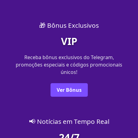
🎁 Bônus Exclusivos
VIP
Receba bônus exclusivos do Telegram,
promoções especiais e códigos promocionais
únicos!
Ver Bônus
📢 Notícias em Tempo Real
24/7