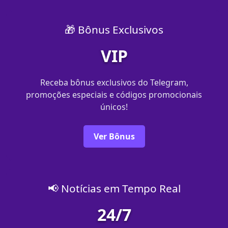
🎁 Bônus Exclusivos
VIP
Receba bônus exclusivos do Telegram,
promoções especiais e códigos promocionais
únicos!
Ver Bônus
📢 Notícias em Tempo Real
24/7