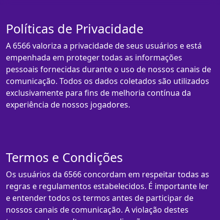
Políticas de Privacidade
A 6566 valoriza a privacidade de seus usuários e está
empenhada em proteger todas as informações
pessoais fornecidas durante o uso de nossos canais de
comunicação. Todos os dados coletados são utilizados
exclusivamente para fins de melhoria contínua da
experiência de nossos jogadores.
Termos e Condições
Os usuários da 6566 concordam em respeitar todas as
regras e regulamentos estabelecidos. É importante ler
e entender todos os termos antes de participar de
nossos canais de comunicação. A violação destes