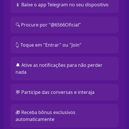
📱 Baixe o app Telegram no seu dispositivo
🔍 Procure por "@6566Oficial"
👆 Toque em "Entrar" ou "Join"
🔔 Ative as notificações para não perder
nada
💬 Participe das conversas e interaja
🎁 Receba bônus exclusivos
automaticamente