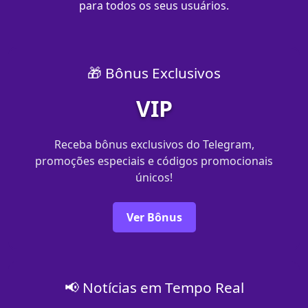
para todos os seus usuários.
🎁 Bônus Exclusivos
VIP
Receba bônus exclusivos do Telegram,
promoções especiais e códigos promocionais
únicos!
Ver Bônus
📢 Notícias em Tempo Real