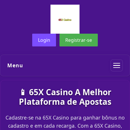
Login
Registrar-se
Menu
📱 65X Casino A Melhor
Plataforma de Apostas
Cadastre-se na 65X Casino para ganhar bônus no
cadastro e em cada recarga. Com a 65X Casino,