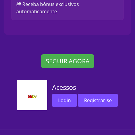
🎁 Receba bônus exclusivos
automaticamente
SEGUIR AGORA
Acessos
Login
Registrar-se