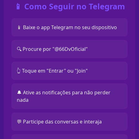
📱 Como Seguir no Telegram
📱 Baixe o app Telegram no seu dispositivo
🔍 Procure por "@66DvOficial"
👆 Toque em "Entrar" ou "Join"
🔔 Ative as notificações para não perder
nada
💬 Participe das conversas e interaja