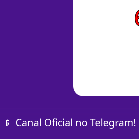
📱 Canal Oficial no Telegram!