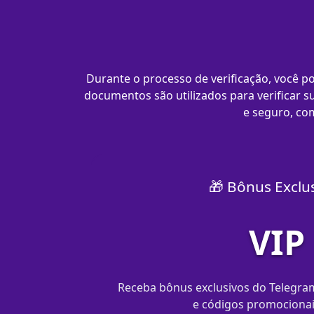
Durante o processo de verificação, você p
documentos são utilizados para verificar s
e seguro, co
🎁 Bônus Exclu
VIP
Receba bônus exclusivos do Telegra
e códigos promocionai