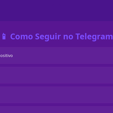
📱 Como Seguir no Telegram
ositivo