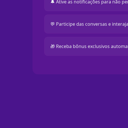
🔔 Ative as notificações para não p
💬 Participe das conversas e interaj
🎁 Receba bônus exclusivos autom