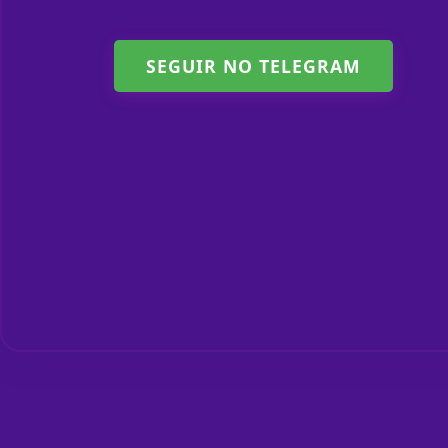
SEGUIR NO TELEGRAM