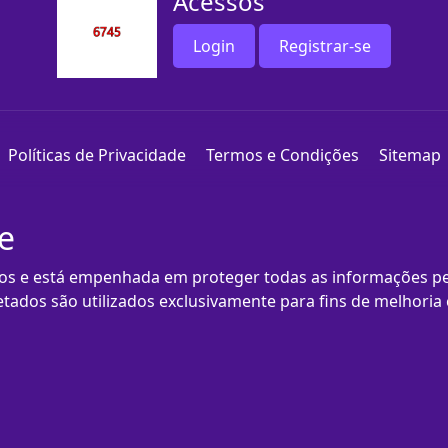
Acessos
Login
Registrar-se
Políticas de Privacidade
Termos e Condições
Sitemap
de
rios e está empenhada em proteger todas as informações p
tados são utilizados exclusivamente para fins de melhoria