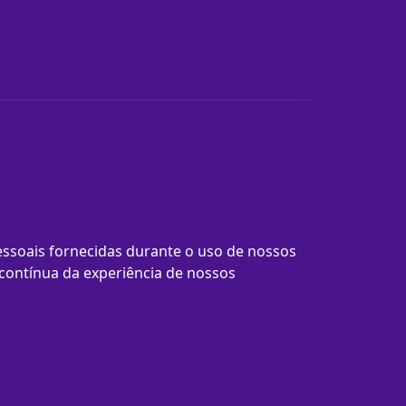
essoais fornecidas durante o uso de nossos
 contínua da experiência de nossos