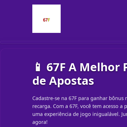
📱 67F A Melhor 
de Apostas
Cadastre-se na 67F para ganhar bônus 
recarga. Com a 67F, você tem acesso a p
uma experiência de jogo inigualável. J
agora!