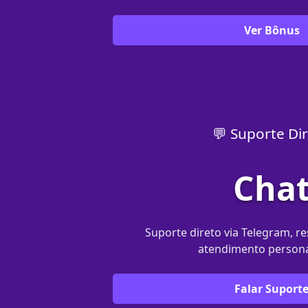
Ver Bônus
💬 Suporte Di
Cha
Suporte direto via Telegram, r
atendimento persona
Falar Suport