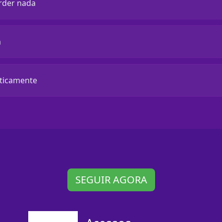
erder nada
a
aticamente
SEGUIR AGORA