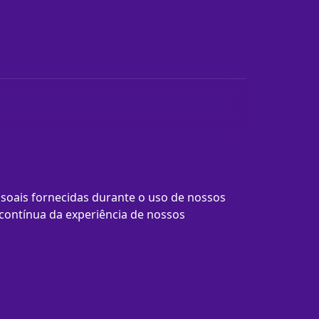
ssoais fornecidas durante o uso de nossos
 contínua da experiência de nossos