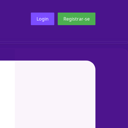
Login
Registrar-se