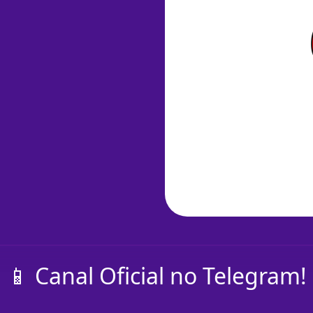
📱 Canal Oficial no Telegram!