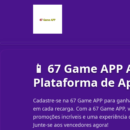
📱 67 Game APP 
Plataforma de A
Cadastre-se na 67 Game APP para ganha
em cada recarga. Com a 67 Game APP, v
promoções incríveis e uma experiência d
Junte-se aos vencedores agora!