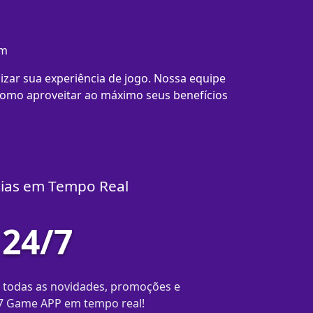
am
izar sua experiência de jogo. Nossa equipe
 como aproveitar ao máximo seus benefícios
cias em Tempo Real
24/7
e todas as novidades, promoções e
7 Game APP em tempo real!