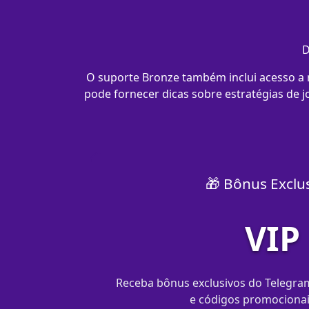
D
O suporte Bronze também inclui acesso a r
pode fornecer dicas sobre estratégias de 
🎁 Bônus Exclu
VIP
Receba bônus exclusivos do Telegra
e códigos promocionai