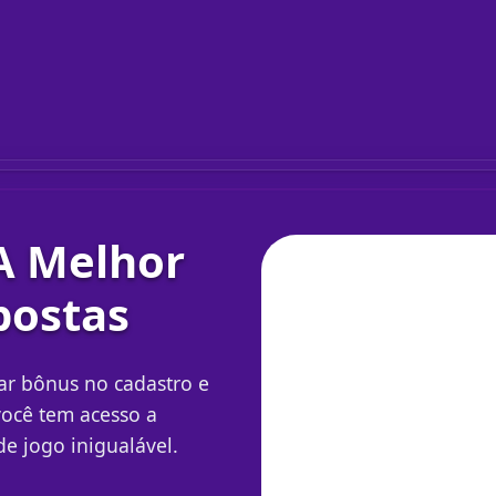
A Melhor
postas
r bônus no cadastro e
ocê tem acesso a
e jogo inigualável.