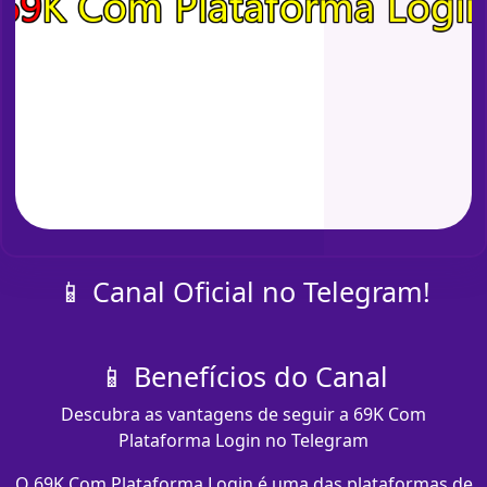
📱 Canal Oficial no Telegram!
📱 Benefícios do Canal
Descubra as vantagens de seguir a 69K Com
Plataforma Login no Telegram
O 69K Com Plataforma Login é uma das plataformas de