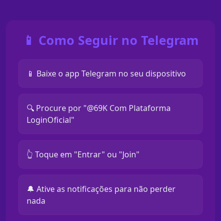
📱 Como Seguir no Telegram
📱 Baixe o app Telegram no seu dispositivo
🔍 Procure por "@69K Com Plataforma
LoginOficial"
👆 Toque em "Entrar" ou "Join"
🔔 Ative as notificações para não perder
nada