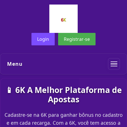
Login
Registrar-se
Menu
📱 6K A Melhor Plataforma de
Apostas
Cadastre-se na 6K para ganhar bônus no cadastro
e em cada recarga. Com a 6K, você tem acesso a