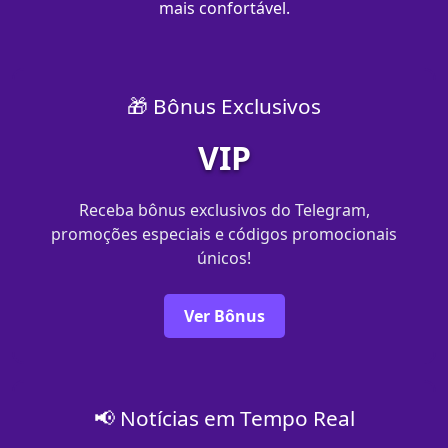
mais confortável.
🎁 Bônus Exclusivos
VIP
Receba bônus exclusivos do Telegram,
promoções especiais e códigos promocionais
únicos!
Ver Bônus
📢 Notícias em Tempo Real