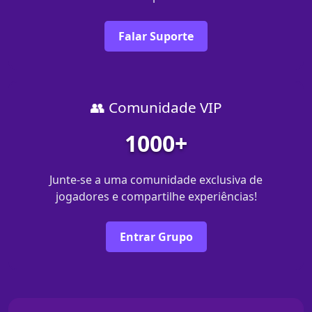
Falar Suporte
👥 Comunidade VIP
1000+
Junte-se a uma comunidade exclusiva de
jogadores e compartilhe experiências!
Entrar Grupo