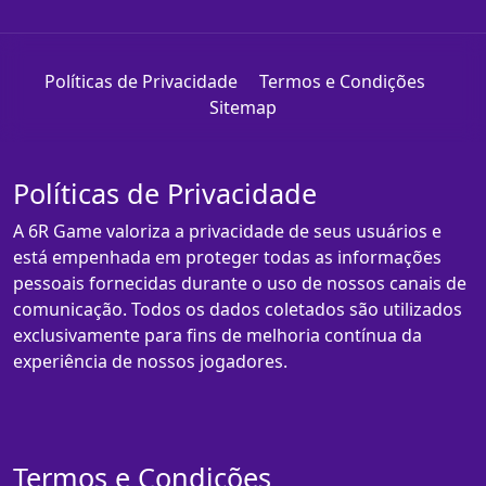
Políticas de Privacidade
Termos e Condições
Sitemap
Políticas de Privacidade
A 6R Game valoriza a privacidade de seus usuários e
está empenhada em proteger todas as informações
pessoais fornecidas durante o uso de nossos canais de
comunicação. Todos os dados coletados são utilizados
exclusivamente para fins de melhoria contínua da
experiência de nossos jogadores.
Termos e Condições