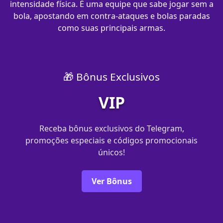
intensidade física. É uma equipe que sabe jogar sem a
bola, apostando em contra-ataques e bolas paradas
como suas principais armas.
🎁 Bônus Exclusivos
VIP
Receba bônus exclusivos do Telegram,
promoções especiais e códigos promocionais
únicos!
Ver Bônus