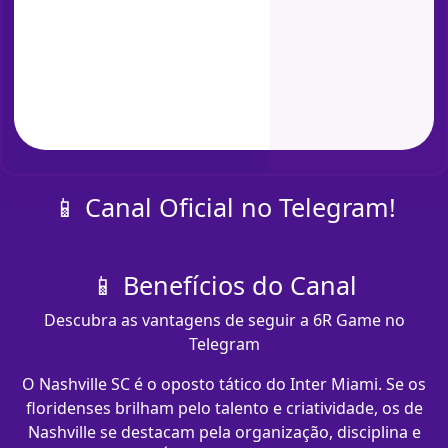
📱 Canal Oficial no Telegram!
📱 Benefícios do Canal
Descubra as vantagens de seguir a 6R Game no
Telegram
O Nashville SC é o oposto tático do Inter Miami. Se os
floridenses brilham pelo talento e criatividade, os de
Nashville se destacam pela organização, disciplina e