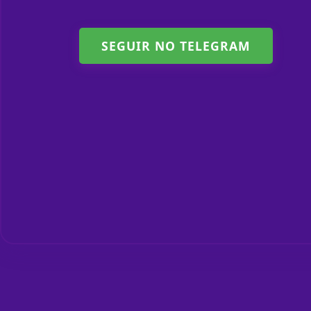
SEGUIR NO TELEGRAM