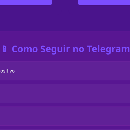
📱 Como Seguir no Telegram
ositivo