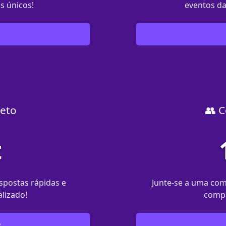
s únicos!
eventos da
reto
👥 
t
espostas rápidas e
Junte-se a uma com
lizado!
compa
e