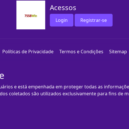
Acessos
Login
Registrar-se
Políticas de Privacidade
Termos e Condições
Sitemap
de
suários e está empenhada em proteger todas as informaçõe
os coletados são utilizados exclusivamente para fins de m