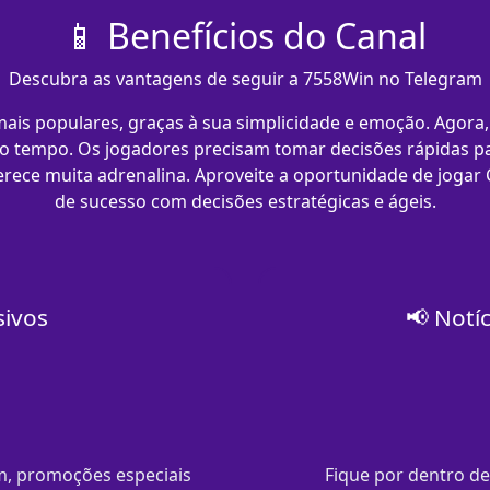
📱 Benefícios do Canal
Descubra as vantagens de seguir a 7558Win no Telegram
mais populares, graças à sua simplicidade e emoção. Agora
 o tempo. Os jogadores precisam tomar decisões rápidas pa
oferece muita adrenalina. Aproveite a oportunidade de joga
de sucesso com decisões estratégicas e ágeis.
sivos
📢 Notí
m, promoções especiais
Fique por dentro d