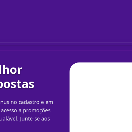
lhor
postas
nus no cadastro e em
 acesso a promoções
ualável. Junte-se aos