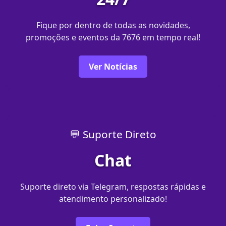
Fique por dentro de todas as novidades,
promoções e eventos da 7676 em tempo real!
Ver Notícias
💬 Suporte Direto
Chat
Suporte direto via Telegram, respostas rápidas e
atendimento personalizado!