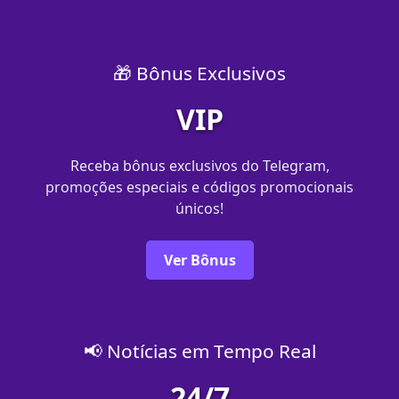
🎁 Bônus Exclusivos
VIP
Receba bônus exclusivos do Telegram,
promoções especiais e códigos promocionais
únicos!
Ver Bônus
📢 Notícias em Tempo Real
24/7