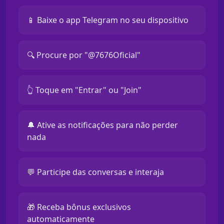
📱 Baixe o app Telegram no seu dispositivo
🔍 Procure por "@7676Oficial"
👆 Toque em "Entrar" ou "Join"
🔔 Ative as notificações para não perder
nada
💬 Participe das conversas e interaja
🎁 Receba bônus exclusivos
automaticamente