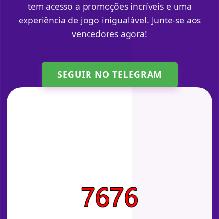
tem acesso a promoções incríveis e uma
experiência de jogo inigualável. Junte-se aos
vencedores agora!
SEGUIR NO TELEGRAM