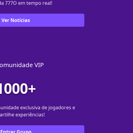
da 777O em tempo real!
Ver Notícias
Comunidade VIP
1000+
unidade exclusiva de jogadores e
rtilhe experiências!
Entrar Grupo