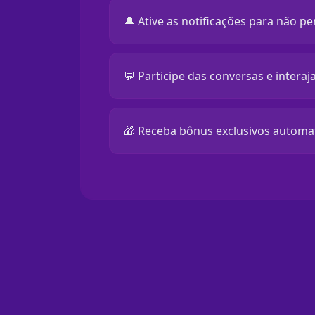
🔔 Ative as notificações para não p
💬 Participe das conversas e interaj
🎁 Receba bônus exclusivos autom