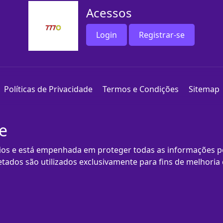
Acessos
Login
Registrar-se
Políticas de Privacidade
Termos e Condições
Sitemap
de
rios e está empenhada em proteger todas as informações p
tados são utilizados exclusivamente para fins de melhoria