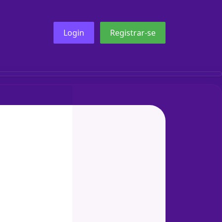
Login
Registrar-se