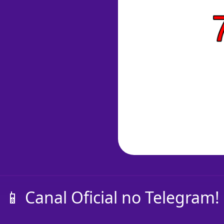
📱 Canal Oficial no Telegram!