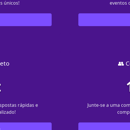
s únicos!
eventos 
reto
👥 
t
espostas rápidas e
Junte-se a uma com
lizado!
compa
e