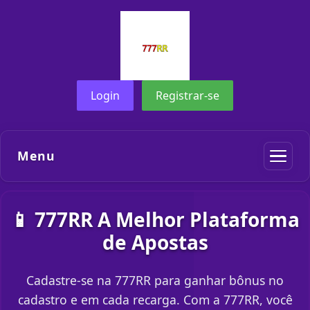
Login
Registrar-se
Menu
📱 777RR A Melhor Plataforma
de Apostas
Cadastre-se na 777RR para ganhar bônus no
cadastro e em cada recarga. Com a 777RR, você