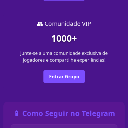
👥 Comunidade VIP
1000+
Junte-se a uma comunidade exclusiva de
jogadores e compartilhe experiências!
Entrar Grupo
📱 Como Seguir no Telegram