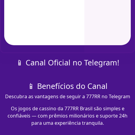
📱 Canal Oficial no Telegram!
📱 Benefícios do Canal
Descubra as vantagens de seguir a 777RR no Telegram
Os jogos de cassino da 777RR Brasil são simples e
confiáveis — com prêmios milionários e suporte 24h
para uma experiência tranquila.