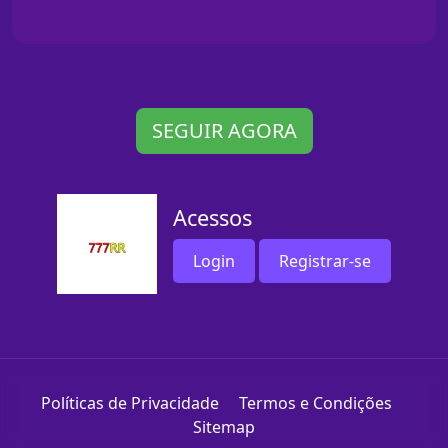
SEGUIR AGORA
Acessos
Login
Registrar-se
Políticas de Privacidade
Termos e Condições
Sitemap