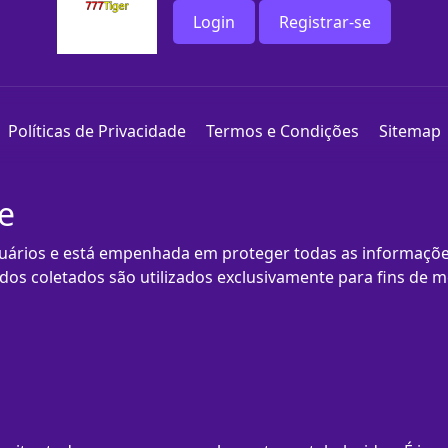
Login
Registrar-se
Políticas de Privacidade
Termos e Condições
Sitemap
de
usuários e está empenhada em proteger todas as informaçõe
os coletados são utilizados exclusivamente para fins de m