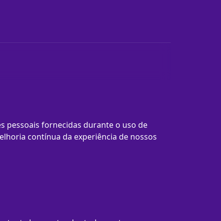
s pessoais fornecidas durante o uso de
elhoria contínua da experiência de nossos