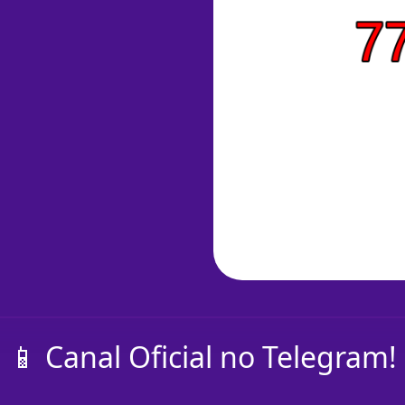
📱 Canal Oficial no Telegram!