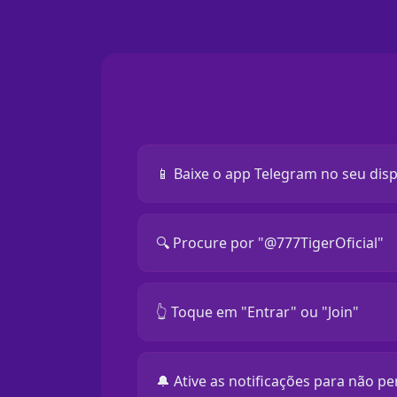
📱 Baixe o app Telegram no seu disp
🔍 Procure por "@777TigerOficial"
👆 Toque em "Entrar" ou "Join"
🔔 Ative as notificações para não p