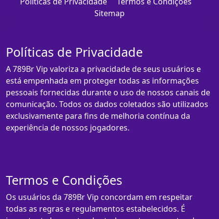
Políticas de Privacidade
Termos e Condições
Sitemap
Políticas de Privacidade
A 789Br Vip valoriza a privacidade de seus usuários e
está empenhada em proteger todas as informações
pessoais fornecidas durante o uso de nossos canais de
comunicação. Todos os dados coletados são utilizados
exclusivamente para fins de melhoria contínua da
experiência de nossos jogadores.
Termos e Condições
Os usuários da 789Br Vip concordam em respeitar
todas as regras e regulamentos estabelecidos. É