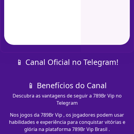
📱 Canal Oficial no Telegram!
📱 Benefícios do Canal
Descubra as vantagens de seguir a 789Br Vip no
Telegram
Nos jogos da 789Br Vip , os jogadores podem usar
habilidades e experiência para conquistar vitórias e
glória na plataforma 789Br Vip Brasil .