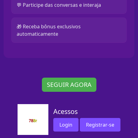
💬 Participe das conversas e interaja
🎁 Receba bônus exclusivos
automaticamente
SEGUIR AGORA
Acessos
Login
Registrar-se