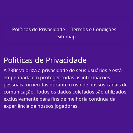
Políticas de Privacidade
Termos e Condições
Sitemap
Políticas de Privacidade
A 78Br valoriza a privacidade de seus usuários e está
empenhada em proteger todas as informações
pessoais fornecidas durante o uso de nossos canais de
comunicação. Todos os dados coletados são utilizados
exclusivamente para fins de melhoria contínua da
experiência de nossos jogadores.