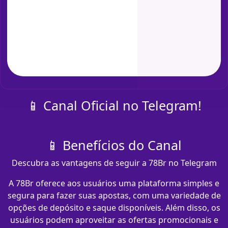
📱 Canal Oficial no Telegram!
📱 Benefícios do Canal
Descubra as vantagens de seguir a 78Br no Telegram
A 78Br oferece aos usuários uma plataforma simples e
segura para fazer suas apostas, com uma variedade de
opções de depósito e saque disponíveis. Além disso, os
usuários podem aproveitar as ofertas promocionais e