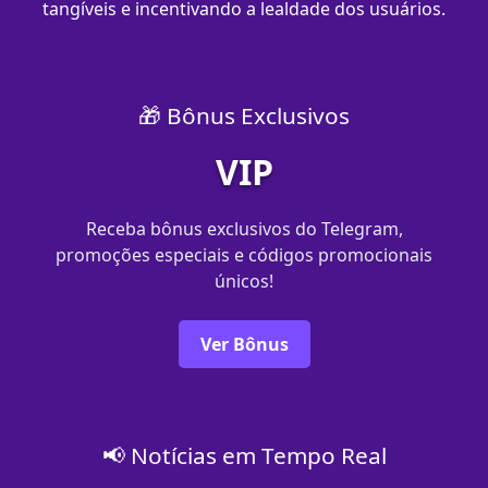
tangíveis e incentivando a lealdade dos usuários.
🎁 Bônus Exclusivos
VIP
Receba bônus exclusivos do Telegram,
promoções especiais e códigos promocionais
únicos!
Ver Bônus
📢 Notícias em Tempo Real