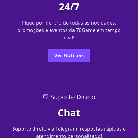
24/7
Fique por dentro de todas as novidades,
promoções e eventos da 78Game em tempo
real!
Ver Notícias
💬 Suporte Direto
Chat
Suporte direto via Telegram, respostas rápidas e
atendimento personalizado!