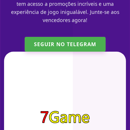
tem acesso a promoções incríveis e uma
experiência de jogo inigualável. Junte-se aos
vencedores agora!
SEGUIR NO TELEGRAM