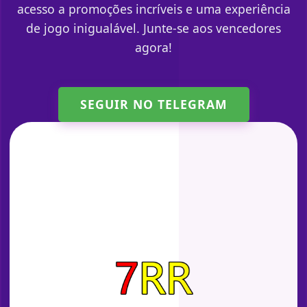
acesso a promoções incríveis e uma experiência
de jogo inigualável. Junte-se aos vencedores
agora!
SEGUIR NO TELEGRAM