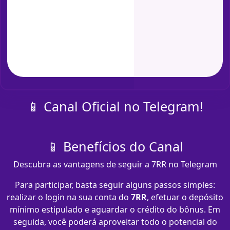
📱 Canal Oficial no Telegram!
📱 Benefícios do Canal
Descubra as vantagens de seguir a 7RR no Telegram
Para participar, basta seguir alguns passos simples:
realizar o login na sua conta do
7RR
, efetuar o depósito
mínimo estipulado e aguardar o crédito do bônus. Em
seguida, você poderá aproveitar todo o potencial do