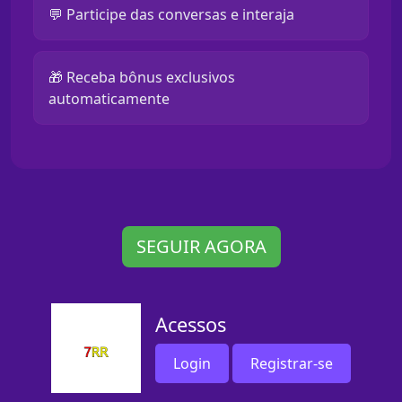
💬 Participe das conversas e interaja
🎁 Receba bônus exclusivos
automaticamente
SEGUIR AGORA
Acessos
Login
Registrar-se