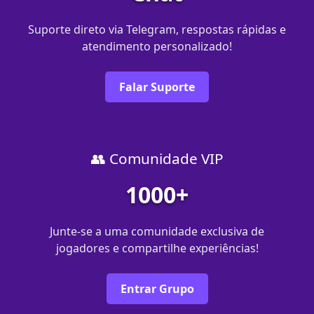
Suporte direto via Telegram, respostas rápidas e
atendimento personalizado!
Falar Suporte
👥 Comunidade VIP
1000+
Junte-se a uma comunidade exclusiva de
jogadores e compartilhe experiências!
Entrar Grupo