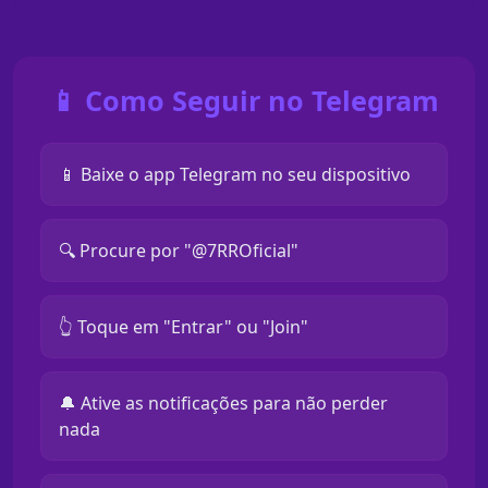
📱 Como Seguir no Telegram
📱 Baixe o app Telegram no seu dispositivo
🔍 Procure por "@7RROficial"
👆 Toque em "Entrar" ou "Join"
🔔 Ative as notificações para não perder
nada